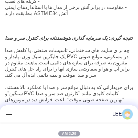
- گزینه های نصب
- مقاومت در برابر آتش برخی از مدل ها با استانداردهای ایمنی
آتش ASTM E84 مطابقت دارند
نتیجه گیری: یک سرمایه گذاری هوشمندانه برای کنترل سر و صدا
چه برای سایت های ساختمانی، تاسیسات صنعتی، یا کاهش صدا
در مسکونی، موانع صوتی PVC یک جایگزین سبک وزن، پایدار و
مقرون به صرفه برای سازه های دائمی است.ماهیت مقاوم در
برابر آب و هوا و سفارشی سازی آنها را برای راه حل های کنترل
سر و صدا موقت و نیمه دائمی ایده آل می کند.
برای خریدارانی که به دنبال موانع سر و صدا با عملکرد بالا هستند،
کلمات کلیدی مانند "کارتون ضد سر و صدا PVC سنگین"و
"بهترین صفحه صوتی موقت" باعث افزایش دید در موتورهای
جستجو می شود..
با انتخاب موانع صوتی PVC، مشاغل و صاحبان خانه می توانند به
LEE
طور موثر آلودگی صوتی را کاهش دهند در حالی که انعطاف
پذیری و مقرون به صرفه را حفظ می کنند.
2:29 AM