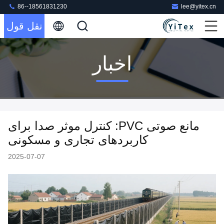
86--18561831230
lee@yitex.cn
نقل قول
اخبار
مانع صوتی PVC: کنترل موثر صدا برای
کاربردهای تجاری و مسکونی
2025-07-07