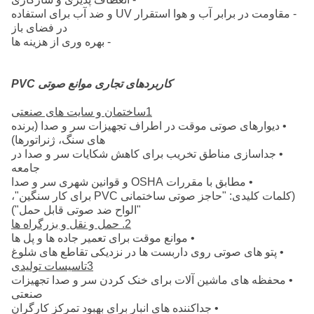
- مقاومت در برابر آب و هوا استقرار UV و ضد آب برای استفاده
در فضای باز
- بهره وری از هزینه ها
کاربردهای تجاری موانع صوتی PVC
1ساختمان و سایت های صنعتی
• دیوارهای صوتی موقت در اطراف تجهیزات سر و صدا (برنده
های سنگ، ژنراتورها)
• جداسازی مناطق تخریب برای کاهش شکایات سر و صدا در
جامعه
• مطابق با مقررات OSHA و قوانین شهری سر و صدا
(کلمات کلیدی: "حاجز صوتی ساختمانی PVC برای کار سنگین"،
"الواح ضد صوتی قابل حمل")
2. حمل و نقل و بزرگراه ها
• موانع موقت برای تعمیر جاده ها و پل ها
• پتو های صوتی روی داربست ها در نزدیکی تقاطع های شلوغ
3تاسیسات تولیدی
• محفظه های ماشین آلات برای خنک کردن سر و صدا تجهیزات
صنعتی
• جداکننده های انبار برای بهبود تمرکز کارگران