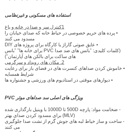
استفاده های مسکونی و غیرنظامی
1کنترل سر و صدا در خانه و باغ
• پرده های حریم خصوصی در حیاط خانه که صدای خیابان را
مسدود می کنند
• عایق صوتی گاراژ یا کارگاه برای پروژه های DIY
(کلمات کلیدی: "بانس های ضد صدا PVC برای خانه ها" "بانس
های ساکت برای بالکن های آپارتمان")
2. مکان های رویداد و سرگرمی
• خاموش کردن صداهای کنسرت های در فضای باز برای رعایت
شرایط همسایه
• دیوارهای موقتی در استادیوم های ورزشی و جشنواره ها
ویژگی های اصلی سد صداهای موثر PVC
- ضخامت مواد: پارچه 500D تا 1000D با وینیل بارگذاری شده
(MLV) برای مسدود کردن صدای بهتر
- ساخت و ساز خياط لبه های جوش گرم از نشت صدا جلوگیری
می کنند