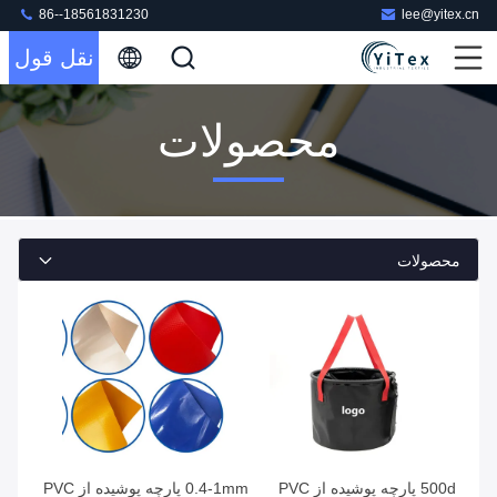
86--18561831230
lee@yitex.cn
نقل قول
محصولات
محصولات
500d پارچه پوشیده از PVC
0.4-1mm پارچه پوشیده از PVC