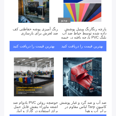
ویدیو
پارچه رنگارنگ وینیل پوشش
رنگ آمیزی پوشه حفاظتی کف
داده شده توسط حیاط ضد آب
ضد لغزش برای بازسازی
پلنگ PVC پارچه بافته در خیمه
رویداد در فضای باز
بهترین قیمت را دریافت کنید
بهترین قیمت را دریافت کنید
ضد آب و ضد گرد و غبار پوشش
حوضچه روغن PVC بادوام ضد
کامیون Tarp لباس مقاوم در
اشعه ماوراء بنفش قابل حمل
برابر آب و هوا
برای استفاده در گاراژ و انبار