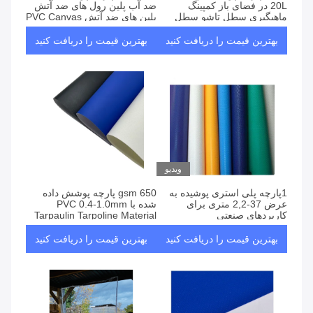
20L در فضای باز کمپینگ
ضد آب پلین رول های ضد آتش
ماهیگیری سطل تاشو سطل
پلین های ضد آتش PVC Canvas
تمیز کردن ماشین
بهترین قیمت را دریافت کنید
بهترین قیمت را دریافت کنید
ویدیو
1پارچه پلی استری پوشیده به
650 gsm پارچه پوشش داده
عرض 37-2,2 متری برای
شده با PVC 0.4-1.0mm
کاربردهای صنعتی
Tarpaulin Tarpoline Material
Roll Per Meter برای کیسه ها
بهترین قیمت را دریافت کنید
بهترین قیمت را دریافت کنید