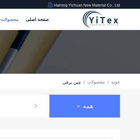
Haining Yichuan New Material Co., Ltd.
صفحه اصلی
محصولات
خونه
محصولات
/
/
چین برفی
همه
ارچه روکش پی وی سی
پارچه برزنتی پی وی سی
پارچه چادر پی و