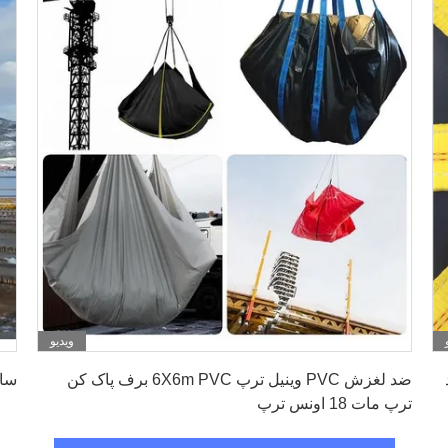
ویدیو
بهترین قیمت را دریافت کنید
د
ضد لغزش PVC وینیل ترپ 6X6m PVC برف پاک کن
ساخ
ترپ مات 18 اونس ترپ