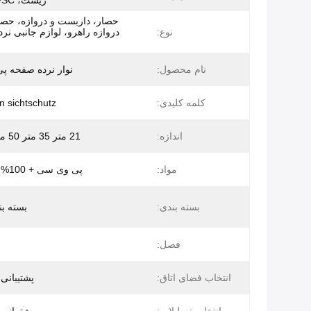
زیست، FSC، ضد آب
حصار، داربست و دروازه، حصار
نوع:
دروازه راهرو، لوازم جانبی نرد
نام محصول:
نوار نرده صفحه 
کلمه کلیدی:
 sichtschutz
اندازه:
21 متر 35 متر 50 متر 70 متر
مواد:
پی وی سی + 100% پلی استر
بسته بندی:
بسته بن
فصل:
انتخاب فضای اتاق:
پشتیبانی