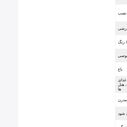
 نصب
رشی
صوصی
باغ
غذای
، هتل
ها
مدرن
 شود