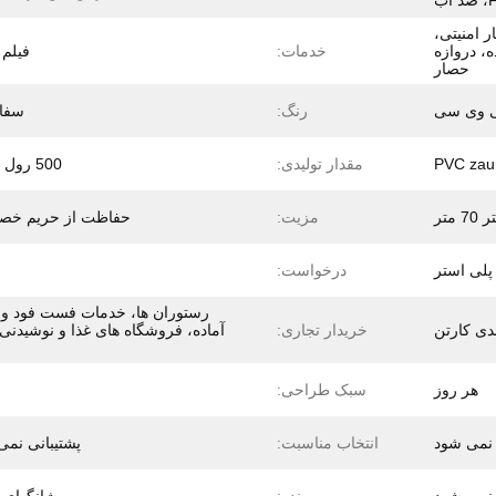
 امنیتی،
ه، دروازه
خدمات:
فیلم
حصار
پی وی سی
رنگ:
سفا
PVC zaun
مقدار تولیدی:
500 رول / رنگ
مزیت:
حفاظت از حریم خ
درخواست:
رستوران ها، خدمات فست فود و 
دی کارتن
خریدار تجاری:
آماده، فروشگاه های غذا و نوشیدنی
هر روز
سبک طراحی:
 نمی شود
انتخاب مناسبت:
پشتیبانی نمی