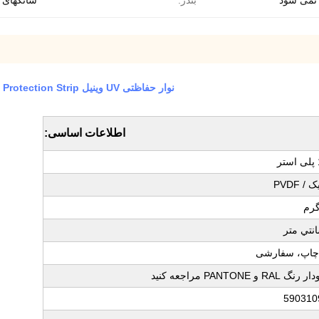
 نمی شود
بندر:
شانگهای ن
نوار حفاظتی UV وینیل 0.19m*35m Pvc Privacy Fence Strip Tarpaulin Privacy Protection Strip
اطلاعات اساسی:
/ PVDF
چاپ، سفارشی
RAL و PANTONE مراجعه کنید
590310