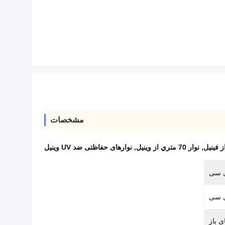
مشخصات
,
نوار 70 متري از وينيل
,
نوارهای حفاظتی ضد UV وینیل
 سی
 سی
ی باز