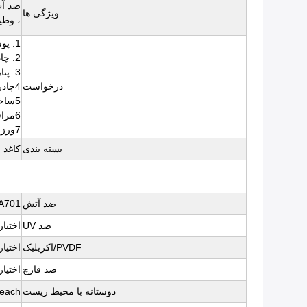
ویژگی ها
، وظی
1. پوشش کامیون / تریلر / پالت ، سقف بالا و پرده جانبی
2. چادر رویداد در فضای باز ((بلاکآوت)) ، چادر
3. پناهگاه باران و آفتاب ، زمین بازی
درخواست
4چادر ارتش، چادر گاراژ و ساختمون خونه
5ساختار ساخت غشا
6مراقبت های بهداشتی درمان های پزشکی
7ورزش، پارچه های بادکنک، بسته بندی و غیره
بسته بندی
کاغذ 
ضد آتش
FPA701
ضد UV
اختیا
PVDF/اکریلیک
اختیا
ضد قارچ
اختیا
دوستانه با محیط زیست
3P، 6P، Reach