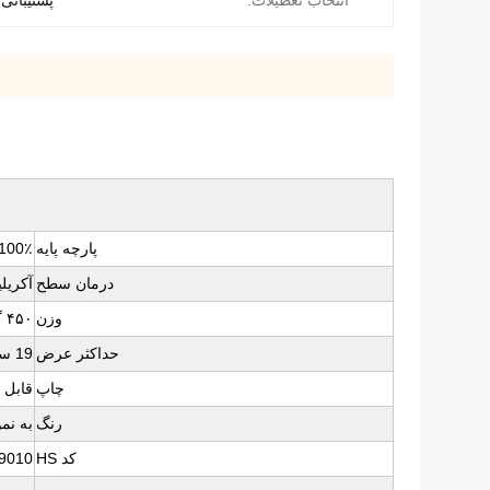
انتخاب تعطیلات:
پشتیبانی
پارچه پایه
100٪ پلی استر
درمان سطح
آکریلیک 
وزن
۴۵۰ گرم
حداکثر عرض
19 سانتي متر
چاپ
قابل 
رنگ
به نمودار رنگ 
کد HS
9010