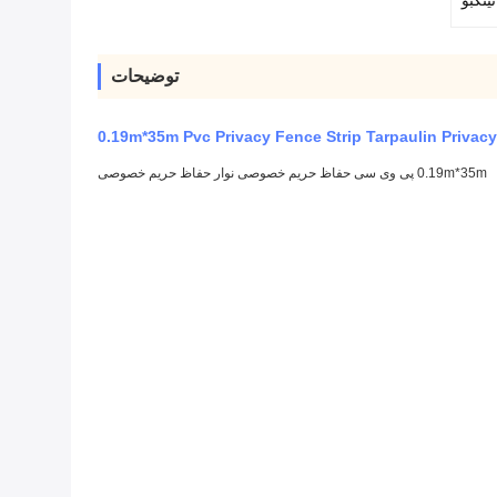
ینگبو
توضیحات
0.19m*35m پی وی سی حفاظ حریم خصوصی نوار حفاظ حریم خصوصی