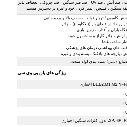
ضد آب ، ضد آتش ، ضد UV ، ضد فلز سنگین ، ضد چروک ، انعطاف پذیر
فه سنگین ، کشش ، تمیز کردن خود و غیره در دسترس هستند.
صنایع دستی؛ بسته بندی لوله سخت
ویژگی های پلن پی وی سی
B1,B2,M1,M2,N اختیاری
ری
ری
ری
، بدون فلزات سنگین اختیاری