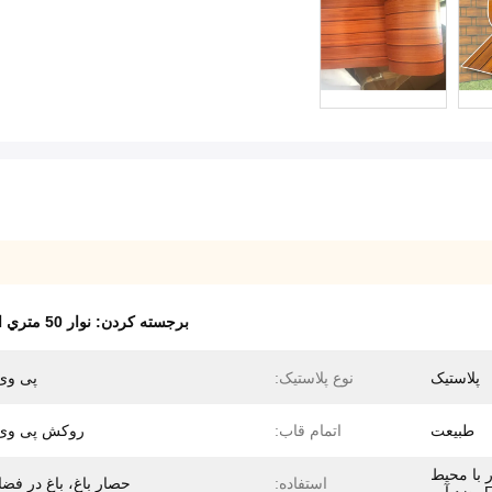
برجسته کردن:
نوار 50 متري از فينيل
پلاستیک
نوع پلاستیک:
پی وی
طبیعت
اتمام قاب:
روکش پی وی
ر با محیط
استفاده:
حصار باغ، باغ در فضا