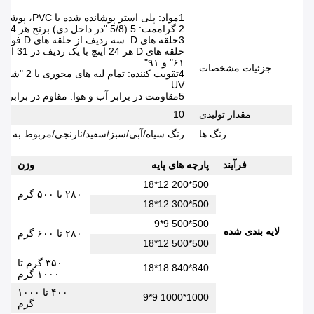
1مواد: پلی استر پوشانده شده با PVC، پوشانده 40٪ در پایین، پوشانده 60٪ در بالا
2.گراممت: 5 (5/8 "در داخل دی) برنج هر 24 "گراممت
3حلقه های
حلقه های D هر 24 اینچ با یک ردیف در 31 اینچ فاصله دارند.
۶۱" و ۹۱"
جزئیات مشخصات
4تقویت کنن
UV
5مقاومت در برابر آب و هوا: مقاوم در برابر آب، ماوراء بنفش و قارچ
مقدار تولیدی
10
رنگ ها
رنگ سیاه/آبی/سبز/سفید/نارنجی/مربوط به نقره
فرآیند
پارچه های پایه
وزن
ض
500*200 12*18
۲۸۰ تا ۵۰۰ گرم
4
500*300 12*18
500*500 9*9
لایه بندی شده
۲۸۰ تا ۶۰۰ گرم
8
500*500 12*18
۳۵۰ گرم تا
8
840*840 18*18
۱۰۰۰ گرم
۴۰۰ تا ۱۰۰۰
8
1000*1000 9*9
گرم