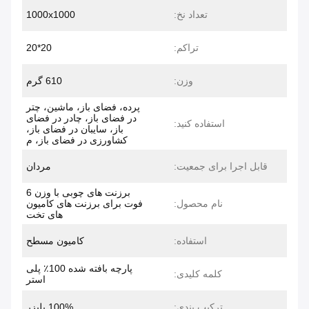
تعداد نخ:
1000x1000
تراکم:
20*20
وزن:
610 گرم
پرده، فضای باز، ماشین، چتر
در فضای باز، چادر در فضای
استفاده کنید:
باز، سایبان در فضای باز،
کشاورزی در فضای باز، م
قابل اجرا برای جمعیت:
مردان
برزنت های چوبی با وزن 6
نام محصول:
فوت برای برزنت های کامیون
های تخت
استفاده:
کامیون مسطح
پارچه بافته شده 100٪ پلی
کلمه کلیدی:
استر
ترکیب بندی:
100% پلیزر