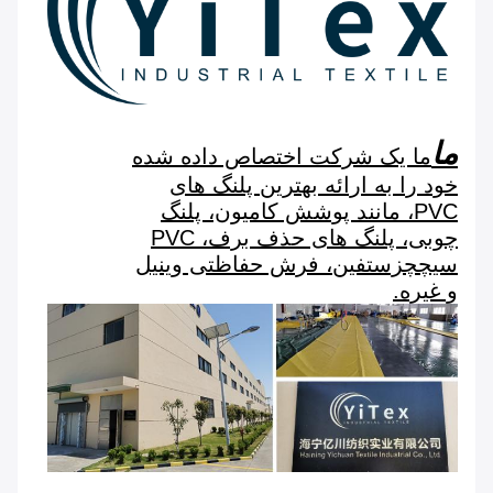
ما
ما یک شرکت اختصاص داده شده
خود را به ارائه بهترین پلنگ های
PVC، مانند پوشش کامیون، پلنگ
چوبی، پلنگ های حذف برف، PVC
سیچچزستفین، فرش حفاظتی وینیل
و غیره.