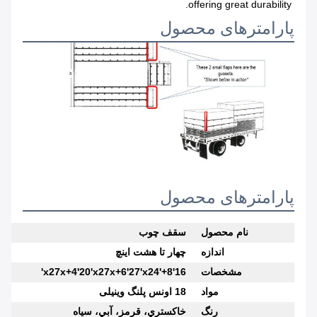
offering great durability.
پارامترهای محصول
پارامترهای محصول
نام محصول
سقف چوب
اندازه
چهار تا هشت اينچ
مشخصات
16'x27x+4'20'x27x+6'27'x24'+8'
مواد
18 اونس پلنگ وینیلی
رنگ
خاکستري، قرمز، آبي، سياه