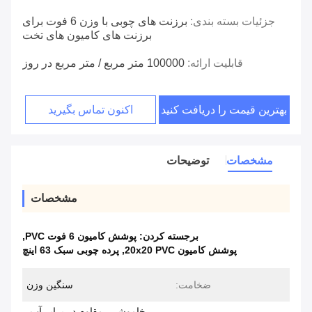
جزئیات بسته بندی:
برزنت های چوبی با وزن 6 فوت برای
برزنت های کامیون های تخت
قابلیت ارائه:
100000 متر مربع / متر مربع در روز
بهترین قیمت را دریافت کنید
اکنون تماس بگیرید
مشخصات
توضیحات
مشخصات
برجسته کردن:
پوشش کامیون 6 فوت PVC
,
پوشش کامیون 20x20 PVC
,
پرده چوبی سبک 63 اینچ
ضخامت:
سنگین وزن
خاموشی، مقاوم در برابر آب،