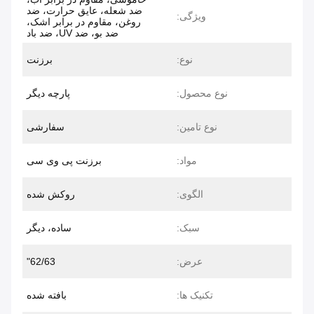
ضد شعله، عایق حرارت، ضد
ویژگی:
روغن، مقاوم در برابر اشک،
ضد بو، ضد UV، ضد باد
نوع:
برزنت
نوع محصول:
پارچه دیگر
نوع تامین:
سفارشی
مواد:
برزنت پی وی سی
الگوی:
روکش شده
سبک:
ساده، دیگر
عرض:
62/63"
تکنیک ها:
بافته شده