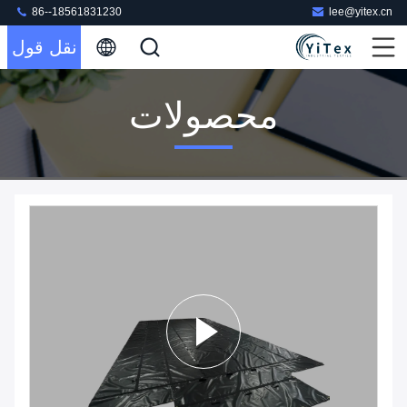
86--18561831230
lee@yitex.cn
نقل قول
محصولات