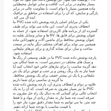
بسیار مقاوم در برابر آب، کثافت،و سایر عوامل محیطیاین
ماده همچنین بسیار با دوام است، با مقاومت عالی در برابر
پارگی و سایش، که آن را برای استفاده در مناطق پر ترافیک
ایده آل می کند.
یکی از مزایای اصلی پارچه پوشش داده شده PVC ما
انعطاف پذیری آن است. این ماده می تواند برای طیف
گسترده ای از برنامه های کاربردی استفاده شود، از جمله به
عنوان پوشش برای قایق ها، RV ها و سایر وسایل نقلیه،به
عنوان پوشش محافظ برای ماشین آلات و تجهیزاتاین ماده
همچنین می تواند برای اهداف مختلف دیگر مانند در صنعت
ساخت و ساز، برای نشانه گذاری و برای بنرهای تبلیغاتی
استفاده شود.
پارچه پوشش داده شده PVC ما در طیف وسیعی از رنگ ها
و سبک های مختلف در دسترس است، به شما امکان می
دهد گزینه مناسب را برای نیازهای خاص خود انتخاب کنید.آیا
شما نیاز به یک رنگ روشن و پر جنب و جوش برای یک بنر
تبلیغاتی و یا یک تن بیشتر خفیف برای یک پوشش محافظ،
ما گزینه ی مناسبی برای شما داریم
علاوه بر دوام و انعطاف پذیری آن، پارچه پوشش داده شده
PVC ما نیز بسیار مقرون به صرفه است، که آن را به یک
انتخاب عالی برای کسانی که به دنبال یک راه حل مقرون به
صرفه است.چه شما نیاز به مقدار زیادی از مواد و یا فقط
چند متر، ما می توانیم به شما مقدار دقیق مورد نیاز خود را
با قیمت مناسب با بودجه شما ارائه دهیم.