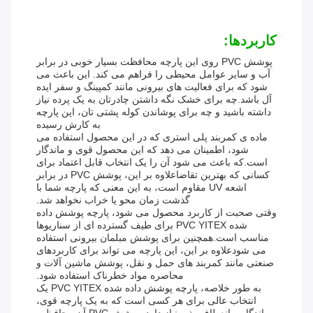
کاربردها:
پوشش PVC روی این پارچه محافظت بسیار خوبی در برابر
آب و سایر عوامل محیطی را فراهم می کند. این باعث می
شود که برای فعالیت های بیرونی مانند کمپینگ و سفر ایده
آل باشد.چه برای خشک نگه داشتن چادرتان به یک پرده نیاز
داشته باشید و چه برای پوشاندن کوله پشتی تان، اين پارچه
به کارش رسيده
ماده ی کمربند پلی استری که در این محصول استفاده می
شود، اطمینان می دهد که این محصول قوی و ماندگار
است.که باعث می شود آن را یک انتخاب قابل اعتماد برای
کسانی که بهترین تقاضاعلاوه بر این، پوشش PVC در برابر
اشعه UV مقاوم است، به این معنی که پارچه شما با
گذشت زمان محو یا خراب نخواهد شد.
وقتی صحبت از کاربرد محصول می شود، پارچه پوشش داده
شده PVC YITEX برای طیف گسترده ای از سناریوها
مناسب است.همچنین برای پوشش مبلمان بیرونی استفاده
می شودعلاوه بر این، این پارچه می تواند برای کاربردهای
صنعتی مانند کمربند های حمل و نقل، پوشش ماشین آلات و
محاصره مواد خطرناک استفاده شود.
به طور خلاصه، پارچه پوشش داده شده PVC YITEX یک
انتخاب عالی برای هر کسی است که به یک پارچه قوی،