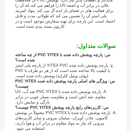
ماندگار و انعطاف پذیر نیاز دارد. پوشش PVC آن محافظت
عالی در برابر آب و اشعه UV را فراهم می کند،که آن را
برای فعالیت های در فضای باز ایده آل می کند. مواد کمربند
پلی استر آن را تضمین می کند که طولانی مدت و قابل
اعتماد است. این پارچه برای تهیه سفارش موجود است و در
کارتون بسته بندی شده است.
سوالات متداول:
س: پارچه پوشش داده شده با PVC YITEX از چه ساخته
شده است؟
ج: پارچه پوشش داده شده YITEX PVC از پارچه پلی استر
با کیفیت بالا ساخته شده است که از هر دو طرف با PVC
(پولی وینیل کلراید) پوشش داده شده است.
س: ویژگی های اصلی پارچه پوشش داده شده PVC YITEX
چیست؟
A: پارچه پوشش داده شده با PVC YITEX ضد آب، UV
مقاوم، ضد آتش است و مقاومت بسیار خوبی در برابر
پارگی و سایش دارد.
س: کاربردهای رایج پارچه پوشش PVC YITEX چیست؟
A: پارچه پوشش داده شده با PVC YITEX معمولاً در پوشش
کامیون، چادر، آویزان، مبلمان بیرونی و سایر کاربردهای
بیرونی که نیاز به مواد مقاوم در برابر آب و هوا دارند،
استفاده می شود.