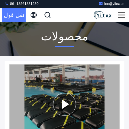
86--18561831230
lee@yitex.cn
نقل قول
محصولات