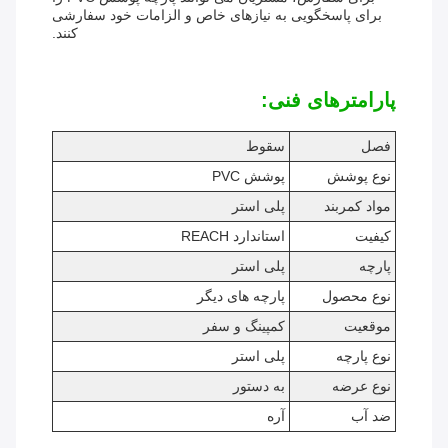
برای پاسخگویی به نیازهای خاص و الزامات خود سفارشی
کنند.
پارامترهای فنی:
فصل
سقوط
نوع پوشش
پوشش PVC
مواد کمربند
پلی استر
کیفیت
استاندارد REACH
پارچه
پلی استر
نوع محصول
پارچه های دیگر
موقعيت
کمپینگ و سفر
نوع پارچه
پلی استر
نوع عرضه
به دستور
ضد آب
آره