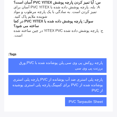
س: آیا تمیز کردن پارچه پوشش PVC YITEX آسان است؟
A: بله، پارچه پوشش داده شده با PVC YITEX آسان برای
تمیز کردن است. به سادگی با یک پارچه مرطوب و مواد
شوینده ملایم پاک کنید.
سوال: پارچه پوشش داده شده با PVC YITEX در کجا
ساخته می شود؟
ج: پارچه پوشش داده شده YITEX PVC در چین ساخته شده
است.
Tags:
پارچه روکش پی وی سی,پلن پوشانده شده با PVC,ورق
برزنت پی وی سی
پارچه پلی استری ضد آب پوشانده از PVC,پارچه پلی استری
پوشانده شده از PVC برای کمپینگ,پارچه پلی استری پوشیده
از PVC
PVC Tarpaulin Sheet