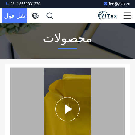
86--18561831230
lee@yitex.cn
نقل قول
محصولات