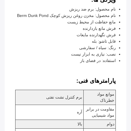
نام محصول: برم ضد ریزش
نام محصول: مخزن روغن ریزش کوچک Berm Dunk Pond
مانع حفاظت از محیط زیست
فرش مانع بازدارنده
فرش نگهدارنده مایعات
قابل تاشو: بله
رنگ: سیاه / سفارشی
نصب: نیازی به ابزار نیست
استفاده: در فضای باز
پارامترهای فنی:
موانع مواد
برم کنترل نشت نفتی
خطرناک
مقاومت در برابر
آره
مواد شیمیایی
دوام
بالا