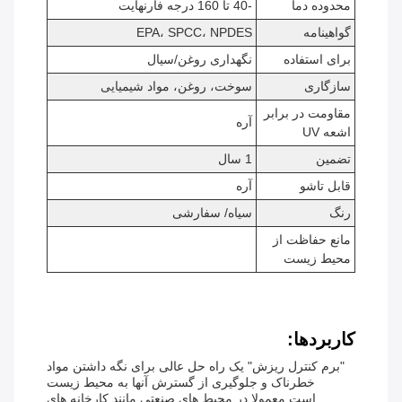
محدوده دما
-40 تا 160 درجه فارنهایت
گواهینامه
EPA، SPCC، NPDES
برای استفاده
نگهداری روغن/سیال
سازگاری
سوخت، روغن، مواد شیمیایی
مقاومت در برابر
آره
اشعه UV
تضمین
1 سال
قابل تاشو
آره
رنگ
سیاه/ سفارشی
مانع حفاظت از
محیط زیست
کاربردها:
"برم کنترل ریزش" یک راه حل عالی برای نگه داشتن مواد
خطرناک و جلوگیری از گسترش آنها به محیط زیست
است.معمولا در محیط های صنعتی مانند کارخانه های