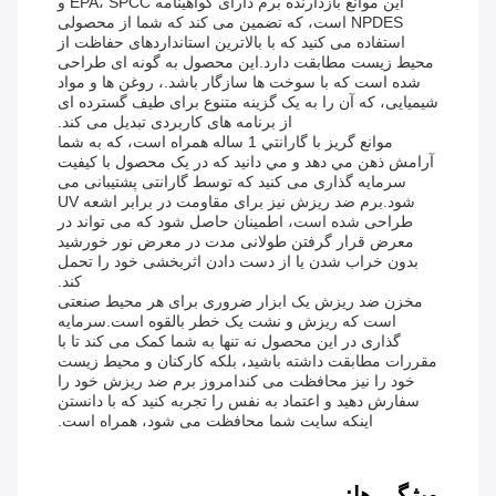
این موانع بازدارنده برم دارای گواهینامه EPA، SPCC و
NPDES است، که تضمین می کند که شما از محصولی
استفاده می کنید که با بالاترین استانداردهای حفاظت از
محیط زیست مطابقت دارد.این محصول به گونه ای طراحی
شده است که با سوخت ها سازگار باشد.، روغن ها و مواد
شیمیایی، که آن را به یک گزینه متنوع برای طیف گسترده ای
از برنامه های کاربردی تبدیل می کند.
موانع گريز با گارانتي 1 ساله همراه است، که به شما
آرامش ذهن مي دهد و مي دانید که در یک محصول با کيفيت
سرمایه گذاری می کنید که توسط گارانتی پشتیبانی می
شود.برم ضد ریزش نیز برای مقاومت در برابر اشعه UV
طراحی شده است، اطمینان حاصل شود که می تواند در
معرض قرار گرفتن طولانی مدت در معرض نور خورشید
بدون خراب شدن یا از دست دادن اثربخشی خود را تحمل
کند.
مخزن ضد ریزش یک ابزار ضروری برای هر محیط صنعتی
است که ریزش و نشت یک خطر بالقوه است.سرمایه
گذاری در این محصول نه تنها به شما کمک می کند تا با
مقررات مطابقت داشته باشید، بلکه کارکنان و محیط زیست
خود را نیز محافظت می کندامروز برم ضد ریزش خود را
سفارش دهید و اعتماد به نفس را تجربه کنید که با دانستن
اینکه سایت شما محافظت می شود، همراه است.
ویژگی ها: