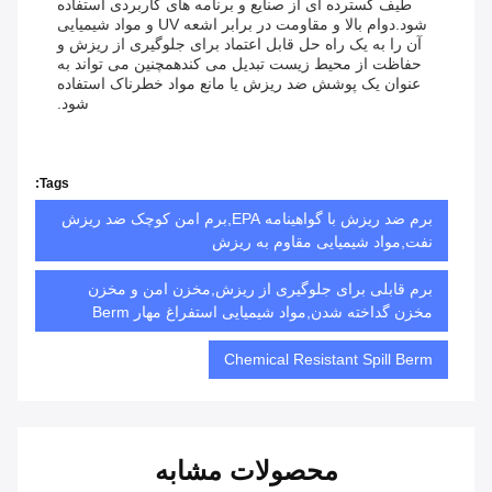
طیف گسترده ای از صنایع و برنامه های کاربردی استفاده
شود.دوام بالا و مقاومت در برابر اشعه UV و مواد شیمیایی
آن را به یک راه حل قابل اعتماد برای جلوگیری از ریزش و
حفاظت از محیط زیست تبدیل می کندهمچنین می تواند به
عنوان یک پوشش ضد ریزش یا مانع مواد خطرناک استفاده
شود.
Tags:
برم ضد ریزش با گواهینامه EPA,برم امن کوچک ضد ریزش
نفت,مواد شیمیایی مقاوم به ریزش
برم قابلی برای جلوگیری از ریزش,مخزن امن و مخزن
مخزن گداخته شدن,مواد شیمیایی استفراغ مهار Berm
Chemical Resistant Spill Berm
محصولات مشابه