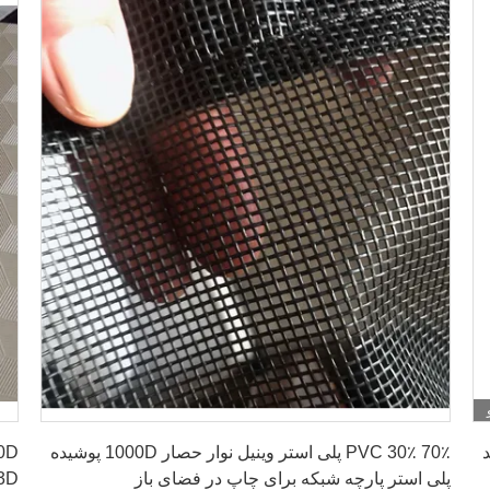
بهترین قیمت را دریافت کنید
د
70٪ PVC 30٪ پلی استر وینیل نوار حصار 1000D پوشیده
پلی استر پارچه شبکه برای چاپ در فضای باز
PVC 3D لاب