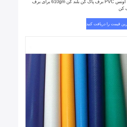
18 اونس PVC برف پاک کن بلند کن 610gm برای برف
 کن
رین قیمت را دریافت کنید