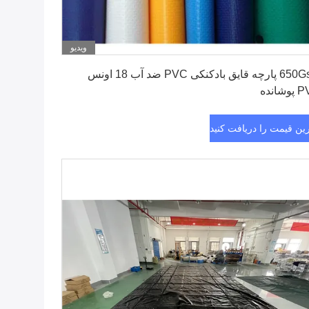
ویدیو
بهترین قیمت را دریافت کنید
650Gsm پارچه قایق بادکنکی PVC ضد آب 18 اونس
شانده
رین قیمت را دریافت کنید