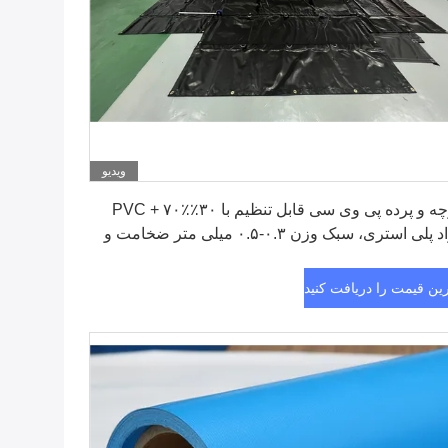
ویدیو
بهترین قیمت را دریافت کنید
پارچه و پرده پی وی سی قابل تنظیم با ۳۰٪PVC + ۷۰٪
مواد پلی استری، سبک وزن ۰.۳-۰.۵ میلی متر ضخامت و
مه SGS.REACH.ROHS.CE
رین قیمت را دریافت کنید