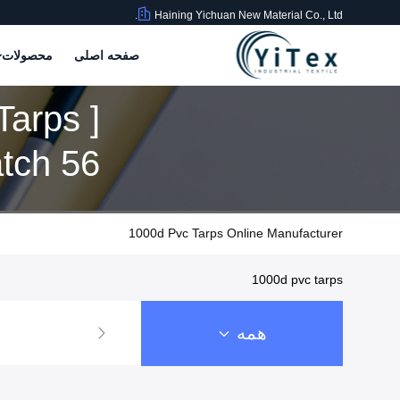
Haining Yichuan New Material Co., Ltd.
صفحه اصلی
محصولات
arps ]
Match 56 مح
1000d Pvc Tarps Online Manufacturer
1000d pvc tarps
همه
پارچه روکش پی وی سی
پارچه برزنتی پی و