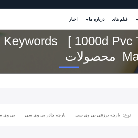
فیلم های
درباره ما
اخبار
Keywords [ 1000d Pvc T
صولات
نوع:
ی سی
پارچه چادر پی وی سی
پی وی سی وینیل
نوار های حصار و