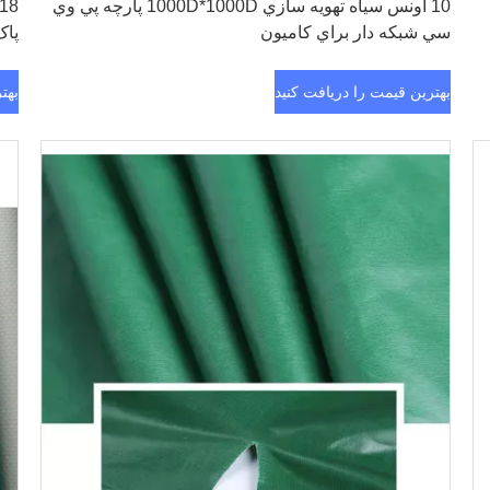
10 اونس سياه تهويه سازي 1000D*1000D پارچه پي وي
سي شبكه دار براي کاميون
پاک
بهترین قیمت را دریافت کنید
بهت