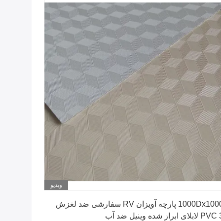
ویدیو
بهترین قیمت را دریافت کنید
1000Dx1000D پارچه آویزان RV سفارشی ضد لغزش
لای ابراز شده وینیل ضد آب