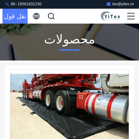
86--18561831230
lee@yitex.cn
نقل قول
محصولات