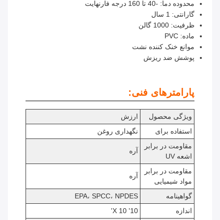
محدوده دما: -40 تا 160 درجه فارنهایت
گارانتی: 1 سال
ظرفیت: 1000 گالن
ماده: PVC
موانع خنک کننده نشت
پوشش ضد ریزش
پارامترهای فنی:
ویژگی محصول
ارزش
استفاده برای
نگهداری روغن
مقاومت در برابر
آره
اشعه UV
مقاومت در برابر
آره
مواد شیمیایی
گواهینامه
EPA، SPCC، NPDES
اندازه
10' X 10'