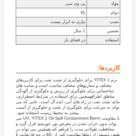
مواد
پی وی سی
دوام
بالا
نصب
نیازی به ابزار نیست
تضمین
1 سال
استفاده
در فضای باز
کاربردها:
برم YITEX 1 برای جلوگیری از نشت نفت برای کاربردهای
مختلف و سناریوهای مختلف مناسب است.و سایت های
ساختمانی برای جلوگیری از ریزش و جلوگیری از آلودگی
مناطق اطرافهمچنین برای استفاده در شرایط اضطراری،
مانند نشت نفت در راه های آبی، ایده آل است، جایی که می
تواند به سرعت برای جلوگیری از نشت و جلوگیری از آسیب
بیشتر به محیط زیست استفاده شود.
با مقاومت UV، YITEX 1 Oil Spill Containment Berm می
تواند بدون خراب شدن در معرض نور خورشید قرار گیرد و
محافظت طولانی مدت را فراهم کند.همچنین می تواند در
طیف وسیعی از دماها مقاومت کند، از -40 درجه فارنهایت تا