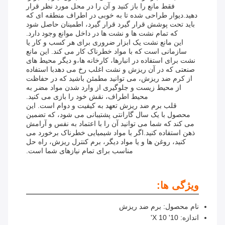
فقط مانع را باز کنید و آن را در محل مورد نظر قرار
دهید.دیوار طراحی شده تا به خوبی در اطراف منطقه ای که
باید تحت پوشش قرار گیرد قرار گیرد، اطمینان حاصل شود
که تمام نشت ها و نشت ها در داخل موانع وجود دارد.
این مانع نشت یک ابزار ضروری برای هر کسب و کار یا
سازمانی است که با مواد خطرناک کار می کند. این مانع
نشت برای استفاده در انبارها، کارخانه ها،و دیگر محیط های
صنعتی که در آن ریزش و نشت اغلب رخ می دهدبا استفاده
از کرم ضد ریزش، می توانید مطمئن باشید که در حفاظت
از محیط زیست و جلوگیری از وارد شدن مواد مضر به
محیط اطراف، نقش خود را بازی می کنید.
قلب برم ضد ریزش تعهد به کیفیت و دوام است. این
محصول با یک سال گارانتی پشتیبانی می شود، که تضمین
می کند که شما می توانید آن را با اعتماد به نفس و آرامش
ذهن استفاده کنید.اگر با مواد شیمیایی خطرناک برخورد می
کنید، روغن ها و یا مواد دیگر، برم کنترل ریزش، راه حل
مناسب برای تمام نیازهای شما است.
ویژگی ها:
نام محصول: برم ضد ریزش
اندازه: 10' X 10'