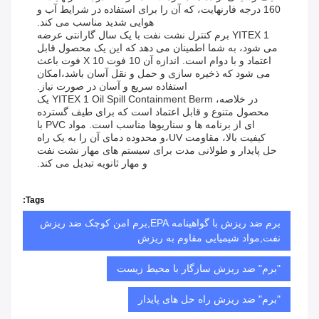
160 درجه فارنهایت، که آن را برای استفاده در شرایط آب و
هوایی شدید مناسب می کند.
YITEX 1 برم کنترل نشت نفت با یک سال گارانتی عرضه
می شود، به شما اطمینان می دهد که این یک محصول قابل
اعتماد و با دوام است. اندازه آن 10 فوت X 10 فوت باعث
می شود که ذخیره سازی و حمل و نقل آسان باشد،امکان
استفاده سریع و آسان در صورت نیاز.
در خلاصه، YITEX 1 Oil Spill Containment Berm یک
محصول متنوع و قابل اعتماد است که برای طیف گسترده
ای از برنامه ها و سناریوها مناسب است. مواد PVC با
کیفیت بالا، مقاومت UV،و محدوده دمای آن را به یک راه
حل پایدار و طولانی مدت برای سیستم های مهار نشت نفت
و مهار ثانویه تبدیل می کند.
Tags:
برم ضد ریزش با گواهینامه EPA,برم امن کوچک ضد ریزش
نفت,مواد شیمیایی مقاوم به ریزش
"برم" ضد ریزش سازگار با محیط زیست
"برم" ضد ریزش راه حل های پایدار