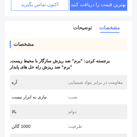
بهترین قیمت را دریافت کنید
اکنون تماس بگیرید
مشخصات
توضیحات
مشخصات
برجسته کردن:
"برم" ضد ریزش سازگار با محیط زیست
,
"برم" ضد ریزش راه حل های پایدار
مقاومت در برابر مواد شیمیایی:
آره
نصب:
نیازی به ابزار نیست
دوام:
بالا
ظرفیت:
1000 گالن